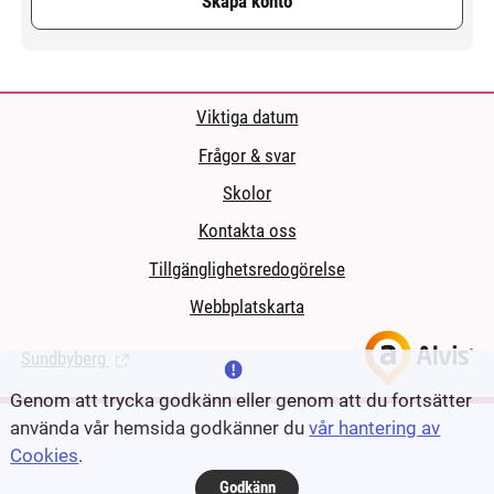
Skapa konto
Viktiga datum
Frågor & svar
Skolor
Kontakta oss
Tillgänglighetsredogörelse
Webbplatskarta
Sundbyberg
(Länk till extern sida.)
Genom att trycka godkänn eller genom att du fortsätter
använda vår hemsida godkänner du
vår hantering av
Cookies
.
Godkänn