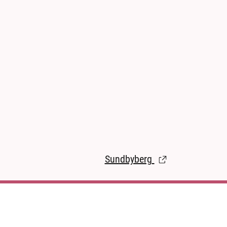
Sundbyberg
(Länk till extern s