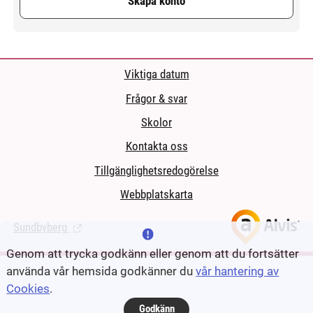
Skapa konto
Viktiga datum
Frågor & svar
Skolor
Kontakta oss
Tillgänglighetsredogörelse
Webbplatskarta
Sundbyberg
(Länk till extern sida.)
Genom att trycka godkänn eller genom att du fortsätter
använda vår hemsida godkänner du
vår hantering av
Cookies
.
Godkänn