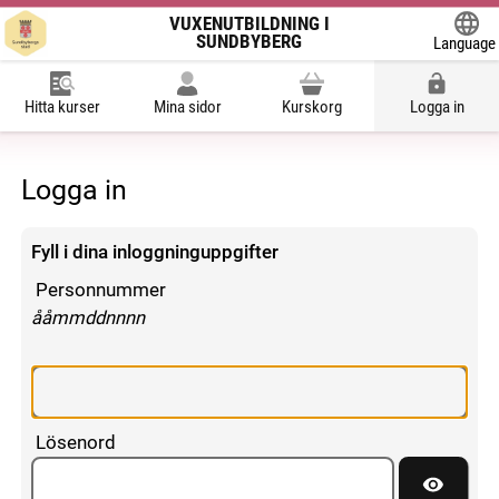
VUXENUTBILDNING I
SUNDBYBERG
Language
Powered
Hitta kurser
Mina sidor
Kurskorg
Logga in
Logga in
Fyll i dina inloggninguppgifter
Personnummer
enligt följande mönster:
ååmmddnnnn
Lösenord
Visa lös