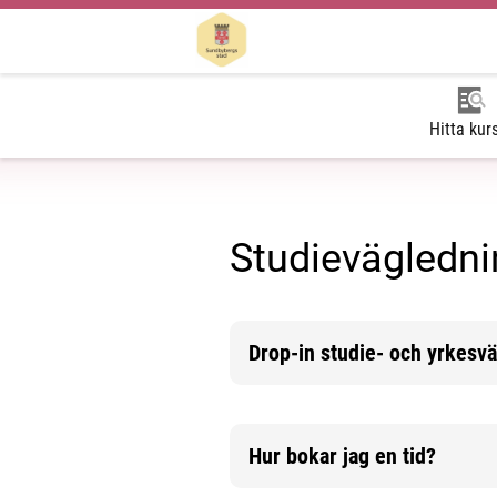
Hitta kur
Studievägledni
Drop-in studie- och yrkesv
Mer information
Hur bokar jag en tid?
Mer information