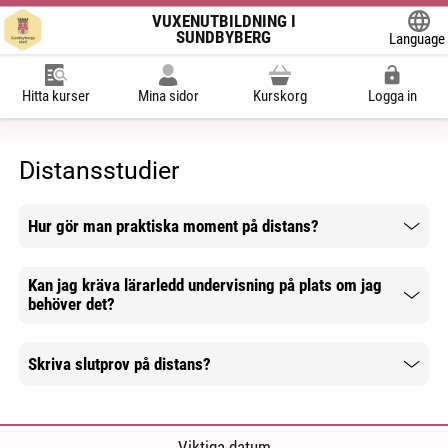
VUXENUTBILDNING I
SUNDBYBERG
Language
Powered
Hitta kurser
Mina sidor
Kurskorg
Logga in
Distansstudier
Hur gör man praktiska moment på distans?
Mer information
Kan jag kräva lärarledd undervisning på plats om jag
behöver det?
Mer information
Skriva slutprov på distans?
Mer information
Viktiga datum