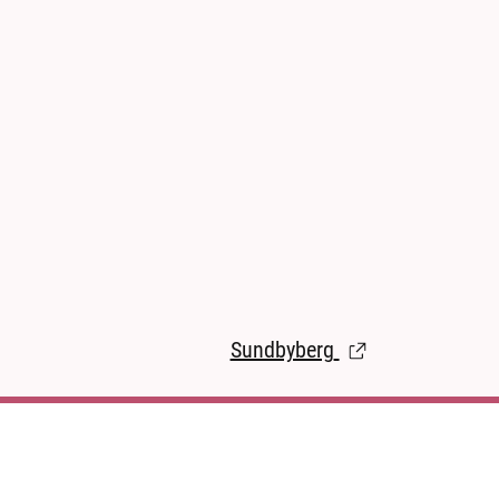
Sundbyberg
(Länk till extern s