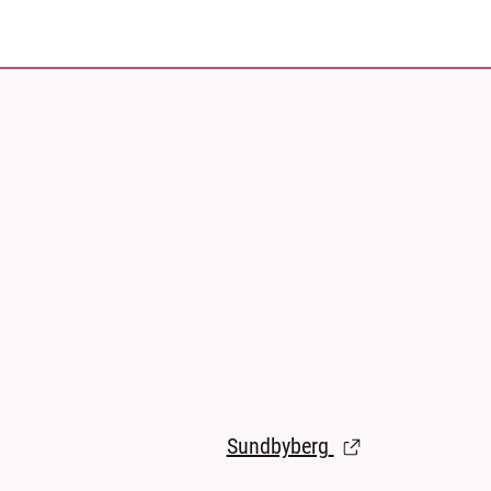
Sundbyberg
(Länk till extern s