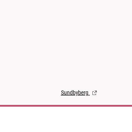
Sundbyberg
(Länk till extern s