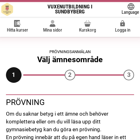
VUXENUTBILDNING I
SUNDBYBERG
Language
Powered
Hitta kurser
Mina sidor
Kurskorg
Logga in
PRÖVNINGSANMÄLAN
Välj ämnesområde
2
3
1
Du är på steg 1 av 3
PRÖVNING
Om du saknar betyg i ett ämne och behöver
komplettera eller om du vill läsa upp ditt
gymnasiebetyg kan du göra en prövning.
En prövning innebär att du på egen hand läser in ett